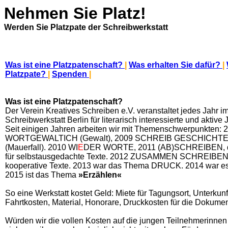
Nehmen Sie Platz!
Werden Sie Platzpate der Schreibwerkstatt
Was ist eine Platzpatenschaft?
|
Was erhalten Sie dafür?
|
Platzpate?
|
Spenden
|
Was ist eine Platzpatenschaft?
Der Verein Kreatives Schreiben e.V. veranstaltet jedes Jahr 
Schreibwerkstatt Berlin für literarisch interessierte und aktive
Seit einigen Jahren arbeiten wir mit Themenschwerpunkten: 
WORTGEWALTICH (Gewalt), 2009 SCHREIB GESCHICHTE
(Mauerfall). 2010 WI
E
DER WORTE, 2011 (AB)SCHREIBEN, di
für selbstausgedachte Texte. 2012 ZUSAMMEN SCHREIBEN - 
kooperative Texte. 2013 war das Thema DRUCK. 2014 war es
2015 ist das Thema
»Erzählen«
So eine Werkstatt kostet Geld: Miete für Tagungsort, Unterku
Fahrtkosten, Material, Honorare, Druckkosten für die Dokumen
Würden wir die vollen Kosten auf die jungen Teilnehmerinne