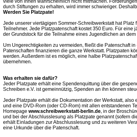
viele von ihnen wahrscheinlich nicht mitmachen. Förderungen
durch Stiftungen zu erhalten, wird immer schwieriger. Deshalb 
Werden Sie Platzpate!
Jede unserer viertägigen Sommer-Schreibwerkstatt hat Platz 
Teilnehmer. Jede Platzpatenschaft kostet 350 Euro. Für eine j
der Grundstock für die Teilnahme eines Jugendlichen an dem
Um Ungerechtigkeiten zu vermeiden, fließt die Patenschaft in
Patenschaften finanzieren die ganze Werkstatt. Platzpaten 
werden. Außerdem ist es möglich, eine halbe Platzpatenschaf
übernehmen.
Was erhalten sie dafür?
Jeder Platzpate erhält eine Spendenquittung über die gespe
Schreiben e.V. ist gemeinnützig, Spenden an ihn können steu
Jeder Platzpate erhält die Dokumentation der Werkstatt, also
und eine DVD-Rom (oder CD-Rom) mit allen entstandenen Text
Homepage
www.schreibwerkstatt-berlin.de
, in der Broschü
und bei der Abschlusslesung als Platzpate genannt (sofern di
erhält Einladungen zur Abschlusslesung und zu weiteren Veran
eine Urkunde über die Patenschaft.