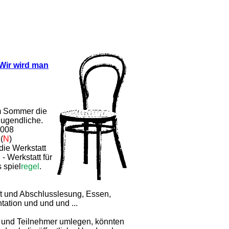
Wir wird man
im Sommer die
 Jugendliche.
2008
(
N
)
e Werkstatt
Werkstatt für
 spiel
regel
.
nft und Abschlusslesung, Essen,
tation und und und ...
n und Teilnehmer umlegen, könnten