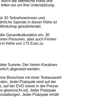
 durch die öffentliche Hand und
bitten wir um Ihre Unterstützung.
für 30 Teilnehmerinnen und
ährliche Spende in dieser Höhe ist
 Workshop gewährleistet.
 die Gesamtkalkulation ein, 30
können Personen, aber auch Firmen
t in Höhe von 175 Euro zu
ndete Summe. Der Verein Kreatives
erlich abgesetzt werden.
 eine Broschüre mit einer Textauswahl
en. Jeder Platzpate wird auf der
re, auf der DVD sowie in der Presse
es gewünscht ist). Jeder Platzpate
staltungen. Jeder Platzpate erhält